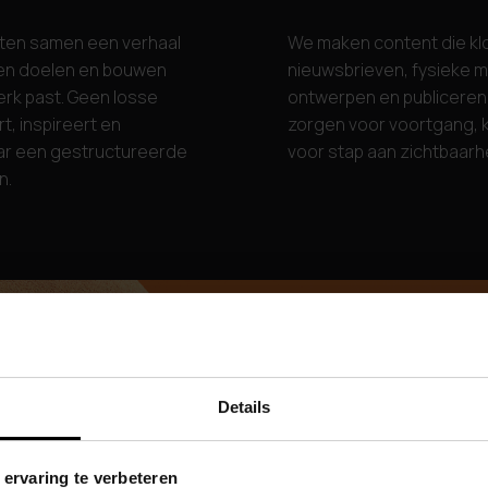
ten samen een verhaal
We maken content die klop
e en doelen en bouwen
nieuwsbrieven, fysieke m
merk past. Geen losse
ontwerpen en publiceren o
t, inspireert en
zorgen voor voortgang, kw
aar een gestructureerde
voor stap aan zichtbaarh
n.
Details
 ervaring te verbeteren