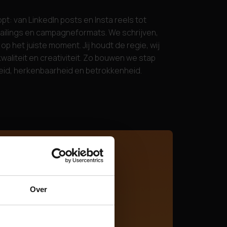
t: van LinkedIn posts en Insta reels tot
ailings en campagneformats. We schrijven,
p het juiste moment. Jij houdt de regie, wij
aliteit en creativiteit. Zo bouwen we stap
eid, herkenbaarheid en betrokkenheid.
Over