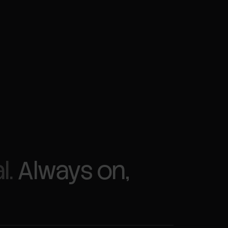
l.
Always on,