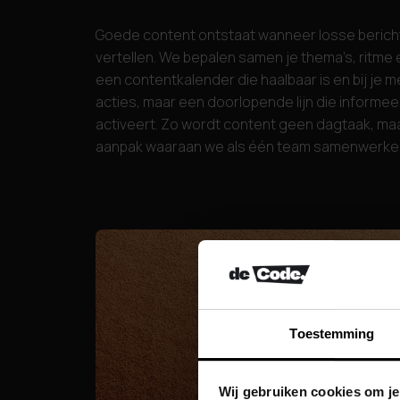
Goede content ontstaat wanneer losse berich
vertellen. We bepalen samen je thema’s, ritm
een contentkalender die haalbaar is en bij je 
acties, maar een doorlopende lijn die informeer
activeert. Zo wordt content geen dagtaak, m
aanpak waaraan we als één team samenwerke
Toestemming
Wij gebruiken cookies om je