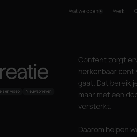
Wat we doen
Werk
O
Content zorgt erv
reatie
herkenbaar bent 
gaat.
Dat bereik j
els en video
Nieuwsbrieven
maar met een door
versterkt.
Daarom helpen w